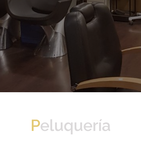
P
eluquería